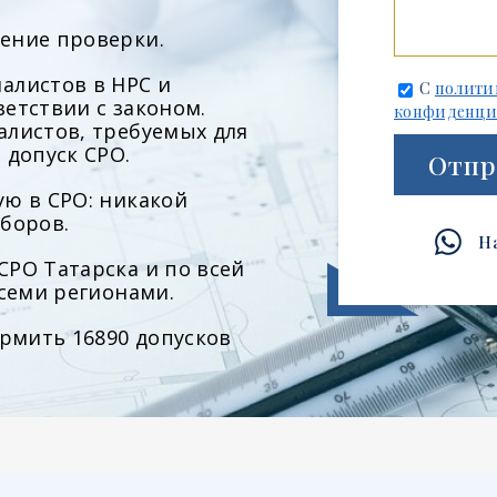
ение проверки.
алистов в НРС и
С
полити
етствии с законом.
конфиденци
алистов, требуемых для
 допуск СРО.
Отпр
ю в СРО: никакой
боров.
Н
РО Татарска и по всей
всеми регионами.
ормить 16890 допусков