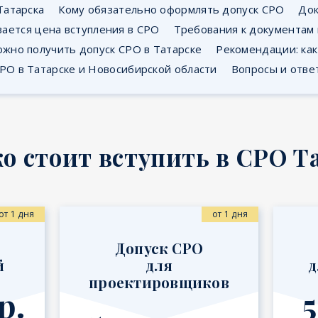
Татарска
Кому обязательно оформлять допуск СРО
Док
вается цена вступления в СРО
Требования к документам
ожно получить допуск СРО в Татарске
Рекомендации: ка
РО в Татарске и Новосибирской области
Вопросы и отве
о стоит вступить в СРО Т
от 1 дня
от 1 дня
Допуск СРО
й
для
д
проектировщиков
р.
5