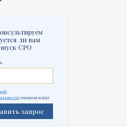
онсультируем
уется ли вам
опуск СРО
н
кой
альности
ознакомлен(а)
авить запрос