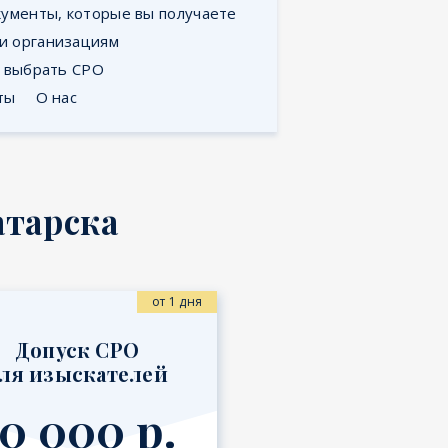
ументы, которые вы получаете
 и организациям
к выбрать СРО
ты
О нас
атарска
от 1 дня
Допуск СРО
ля изыскателей
0 000 р.