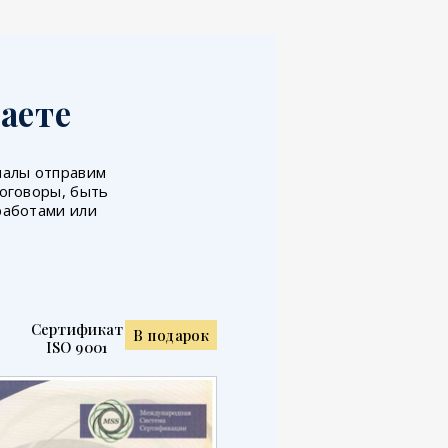
аете
иналы отправим
договоры, быть
работами или
Сертификат
В подарок
ISO 9001