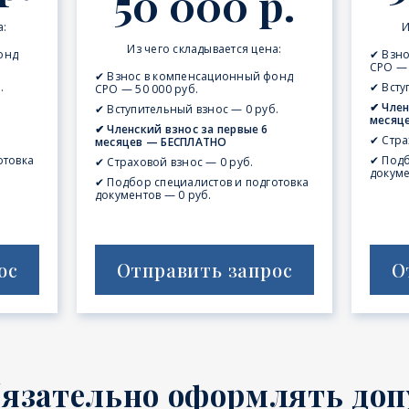
50 000 р.
а:
И
Из чего складывается цена:
онд
✔ Взн
СРО — 
✔ Взнос в компенсационный фонд
.
✔ Всту
СРО — 50 000 руб.
✔ Член
✔ Вступительный взнос — 0 руб.
месяц
✔ Членский взнос за первые 6
✔ Стра
месяцев — БЕСПЛАТНО
отовка
✔ Подб
✔ Страховой взнос — 0 руб.
докуме
✔ Подбор специалистов и подготовка
документов — 0 руб.
ос
Отправить запрос
О
бязательно оформлять доп