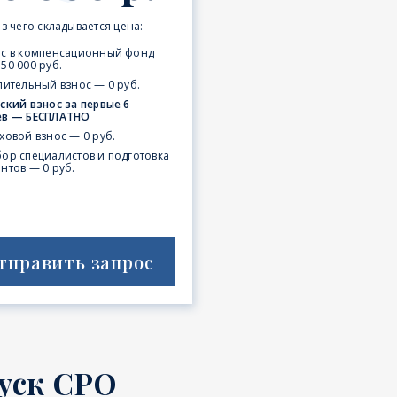
з чего складывается цена:
ос в компенсационный фонд
50 000 руб.
пительный взнос — 0 руб.
ский взнос за первые 6
ев — БЕСПЛАТНО
ховой взнос — 0 руб.
ор специалистов и подготовка
нтов — 0 руб.
тправить запрос
уск СРО