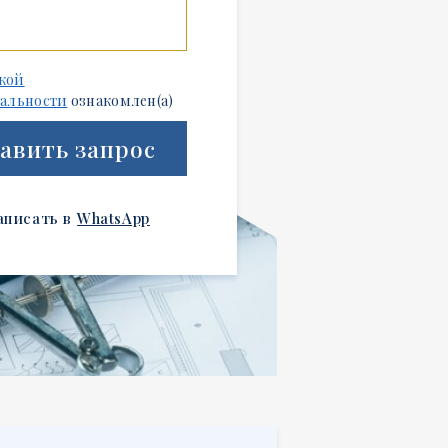
кой
альности
ознакомлен(а)
авить запрос
аписать в
WhatsApp